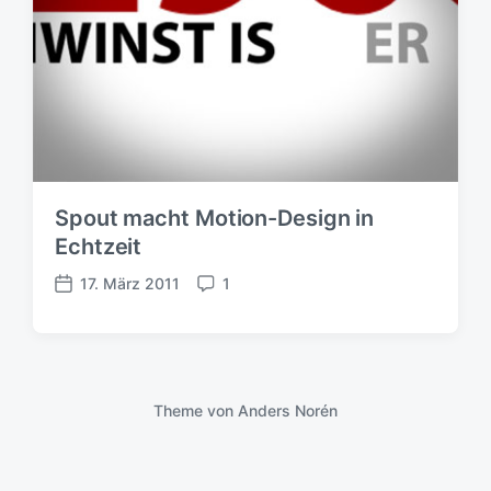
Spout macht Motion-Design in
Echtzeit
17. März 2011
1
V
K
e
o
r
m
ö
m
f
e
f
n
Theme von
Anders Norén
e
t
n
a
t
r