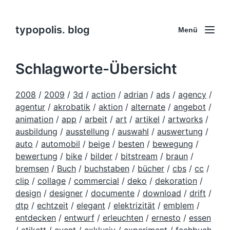
typopolis. blog
Menü
Schlagworte-Übersicht
2008
/
2009
/
3d
/
action
/
adrian
/
ads
/
agency
/
agentur
/
akrobatik
/
aktion
/
alternate
/
angebot
/
animation
/
app
/
arbeit
/
art
/
artikel
/
artworks
/
ausbildung
/
ausstellung
/
auswahl
/
auswertung
/
auto
/
automobil
/
beige
/
besten
/
bewegung
/
bewertung
/
bike
/
bilder
/
bitstream
/
braun
/
bremsen
/
Buch
/
buchstaben
/
bücher
/
cbs
/
cc
/
clip
/
collage
/
commercial
/
deko
/
dekoration
/
design
/
designer
/
documente
/
download
/
drift
/
dtp
/
echtzeit
/
elegant
/
elektrizität
/
emblem
/
entdecken
/
entwurf
/
erleuchten
/
ernesto
/
essen