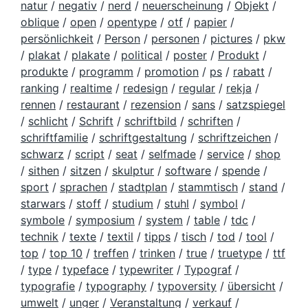
natur
/
negativ
/
nerd
/
neuerscheinung
/
Objekt
/
oblique
/
open
/
opentype
/
otf
/
papier
/
persönlichkeit
/
Person
/
personen
/
pictures
/
pkw
/
plakat
/
plakate
/
political
/
poster
/
Produkt
/
produkte
/
programm
/
promotion
/
ps
/
rabatt
/
ranking
/
realtime
/
redesign
/
regular
/
rekja
/
rennen
/
restaurant
/
rezension
/
sans
/
satzspiegel
/
schlicht
/
Schrift
/
schriftbild
/
schriften
/
schriftfamilie
/
schriftgestaltung
/
schriftzeichen
/
schwarz
/
script
/
seat
/
selfmade
/
service
/
shop
/
sithen
/
sitzen
/
skulptur
/
software
/
spende
/
sport
/
sprachen
/
stadtplan
/
stammtisch
/
stand
/
starwars
/
stoff
/
studium
/
stuhl
/
symbol
/
symbole
/
symposium
/
system
/
table
/
tdc
/
technik
/
texte
/
textil
/
tipps
/
tisch
/
tod
/
tool
/
top
/
top 10
/
treffen
/
trinken
/
true
/
truetype
/
ttf
/
type
/
typeface
/
typewriter
/
Typograf
/
typografie
/
typography
/
typoversity
/
übersicht
/
umwelt
/
unger
/
Veranstaltung
/
verkauf
/