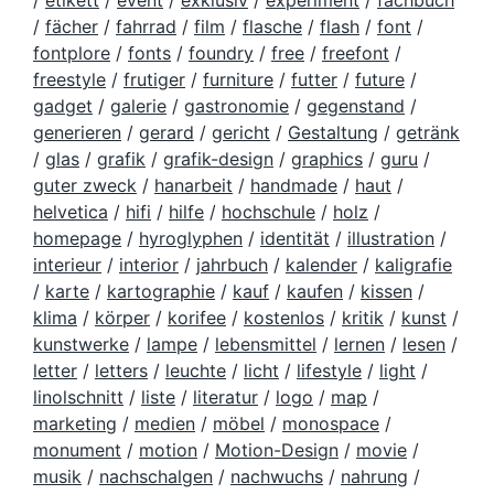
/
etikett
/
event
/
exklusiv
/
experiment
/
fachbuch
/
fächer
/
fahrrad
/
film
/
flasche
/
flash
/
font
/
fontplore
/
fonts
/
foundry
/
free
/
freefont
/
freestyle
/
frutiger
/
furniture
/
futter
/
future
/
gadget
/
galerie
/
gastronomie
/
gegenstand
/
generieren
/
gerard
/
gericht
/
Gestaltung
/
getränk
/
glas
/
grafik
/
grafik-design
/
graphics
/
guru
/
guter zweck
/
hanarbeit
/
handmade
/
haut
/
helvetica
/
hifi
/
hilfe
/
hochschule
/
holz
/
homepage
/
hyroglyphen
/
identität
/
illustration
/
interieur
/
interior
/
jahrbuch
/
kalender
/
kaligrafie
/
karte
/
kartographie
/
kauf
/
kaufen
/
kissen
/
klima
/
körper
/
korifee
/
kostenlos
/
kritik
/
kunst
/
kunstwerke
/
lampe
/
lebensmittel
/
lernen
/
lesen
/
letter
/
letters
/
leuchte
/
licht
/
lifestyle
/
light
/
linolschnitt
/
liste
/
literatur
/
logo
/
map
/
marketing
/
medien
/
möbel
/
monospace
/
monument
/
motion
/
Motion-Design
/
movie
/
musik
/
nachschalgen
/
nachwuchs
/
nahrung
/