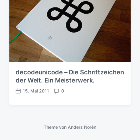
decodeunicode – Die Schriftzeichen
der Welt. Ein Meisterwerk.
15. Mai 2011
0
V
K
e
o
r
m
ö
m
f
e
f
n
Theme von
Anders Norén
e
t
n
a