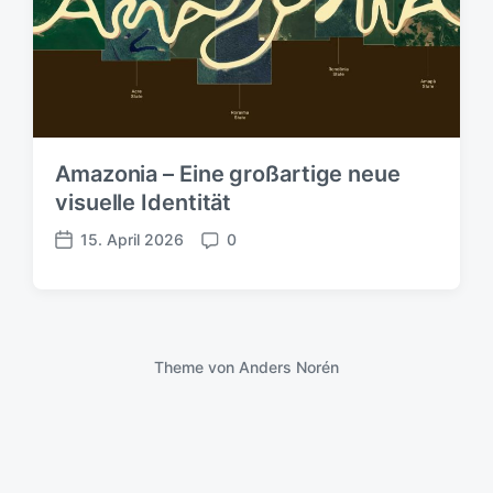
Amazonia – Eine großartige neue
visuelle Identität
15. April 2026
0
V
K
e
o
r
m
ö
m
f
e
f
n
Theme von
Anders Norén
e
t
n
a
t
r
l
e
i