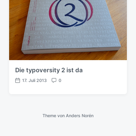
Die typoversity 2 ist da
17. Juli 2013
0
V
K
e
o
r
m
ö
m
f
e
f
n
Theme von
Anders Norén
e
t
n
a
t
r