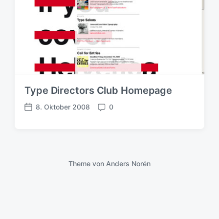
Type Directors Club Homepage
8. Oktober 2008
0
V
K
e
o
r
m
ö
m
f
e
f
n
Theme von
Anders Norén
e
t
n
a
t
r
l
e
i