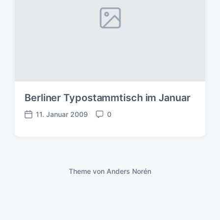
Berliner Typostammtisch im Januar
11. Januar 2009
0
V
K
e
o
r
m
ö
m
f
e
f
n
Theme von
Anders Norén
e
t
n
a
t
r
l
e