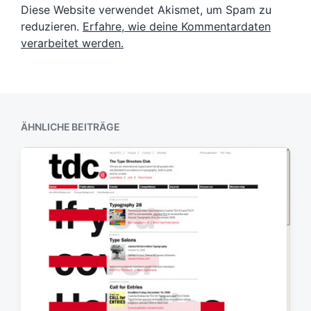
i
B
Diese Website verwendet Akismet, um Spam zu
e
s
n
e
i
reduzieren.
Erfahre, wie deine Kommentardaten
d
i
t
a
verarbeitet werden.
t
r
t
r
a
u
a
g
m
g
:
:
ÄHNLICHE BEITRÄGE