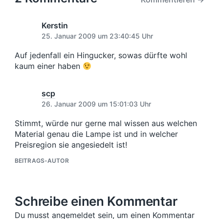
g
c
t
u
e
h
e
n
r
t
r
Kerstin
B
g
i
B
25. Januar 2009 um 23:40:45 Uhr
e
s
n
e
i
d
i
Auf jedenfall ein Hingucker, sowas dürfte wohl
t
a
t
kaum einer haben
r
t
r
a
u
a
g
m
scp
g
:
:
26. Januar 2009 um 15:01:03 Uhr
Stimmt, würde nur gerne mal wissen aus welchen
Material genau die Lampe ist und in welcher
Preisregion sie angesiedelt ist!
BEITRAGS-AUTOR
Schreibe einen Kommentar
Du musst angemeldet sein, um einen Kommentar