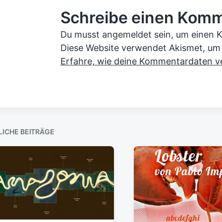
r
i
i
Schreibe einen Kom
i
c
c
g
e
h
h
Du musst angemeldet sein, um einen K
r
t
u
Diese Website verwendet Akismet, um
B
i
n
Erfahre, wie deine Kommentardaten ve
e
n
g
i
s
t
r
d
a
a
g
t
:
u
LICHE BEITRÄGE
m