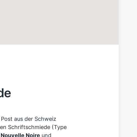
de
e Post aus der Schweiz
uen Schriftschmiede (Type
h
Nouvelle Noire
und