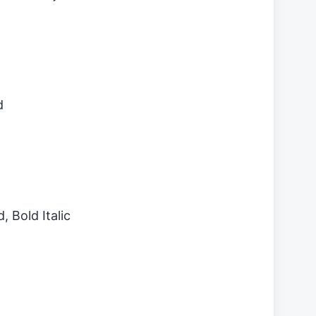
d
d, Bold Italic