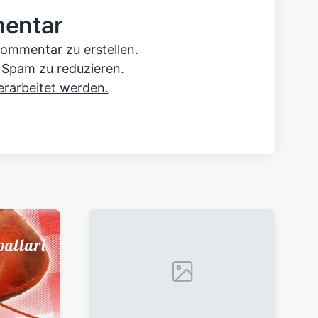
t
mentar
e
r
B
ommentar zu erstellen.
e
 Spam zu reduzieren.
i
rarbeitet werden.
t
r
a
g
: