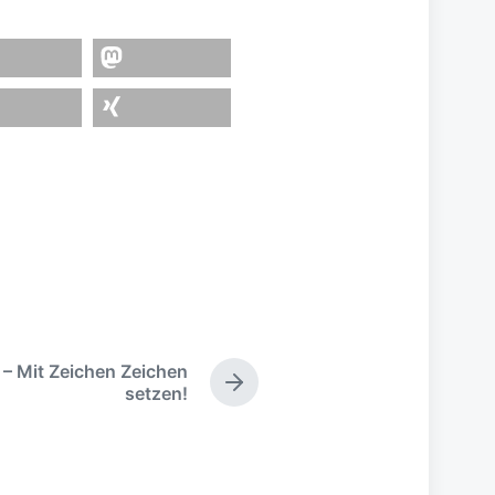
teilen
teilen
– Mit Zeichen Zeichen
N
setzen!
ä
c
h
s