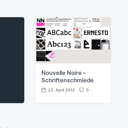
Nouvelle Noire –
Schriftenschmiede
22. April 2012
0
V
K
e
o
r
m
ö
m
f
e
f
n