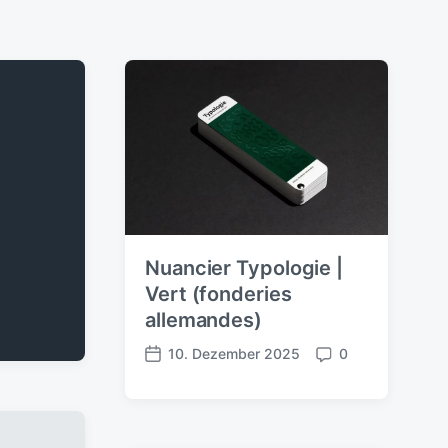
Nuancier Typologie |
Vert (fonderies
allemandes)
10. Dezember 2025
0
V
K
e
o
r
m
ö
m
f
e