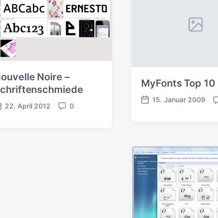
ouvelle Noire –
MyFonts Top 10
chriftenschmiede
15. Januar 2009
V
K
22. April 2012
0
K
e
o
o
r
m
ö
m
f
e
e
f
n
n
e
t
t
n
a
a
t
r
r
l
e
e
i
c