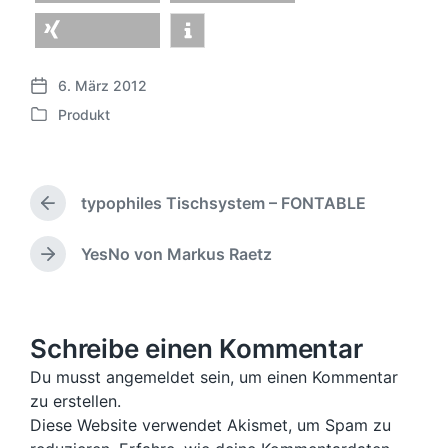
teilen
teilen
teilen
6. März 2012
V
Produkt
e
V
r
e
ö
r
f
ö
f
typophiles Tischsystem – FONTABLE
f
V
e
f
o
n
e
r
YesNo von Markus Raetz
N
t
h
n
ä
l
e
t
c
i
r
l
h
c
i
i
s
Schreibe einen Kommentar
h
g
c
t
u
e
h
Du musst angemeldet sein, um einen Kommentar
e
n
r
t
zu erstellen.
r
B
g
i
B
Diese Website verwendet Akismet, um Spam zu
e
s
n
e