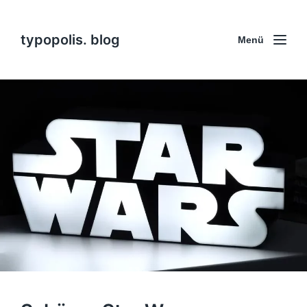
typopolis. blog
Menü