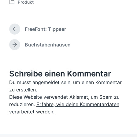
Produkt
e
V
r
e
ö
r
f
ö
f
FreeFont: Tippser
f
V
e
f
o
n
e
r
Buchstabenhausen
N
t
h
n
ä
l
e
t
c
i
r
l
h
c
i
i
s
Schreibe einen Kommentar
h
g
c
t
u
e
h
Du musst angemeldet sein, um einen Kommentar
e
n
r
t
zu erstellen.
r
B
g
i
B
Diese Website verwendet Akismet, um Spam zu
e
s
n
e
reduzieren.
Erfahre, wie deine Kommentardaten
i
d
i
t
verarbeitet werden.
a
t
r
t
r
a
u
a
g
m
g
: