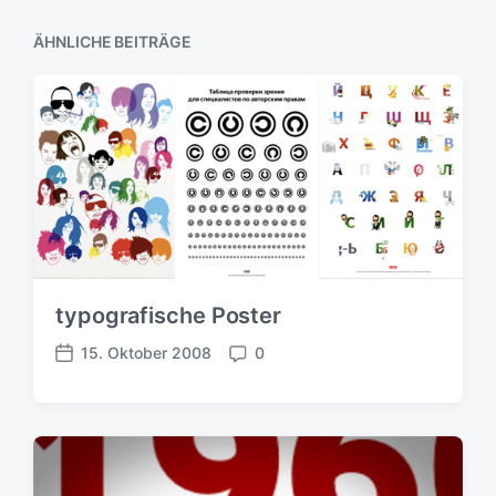
:
ÄHNLICHE BEITRÄGE
typografische Poster
15. Oktober 2008
0
V
K
e
o
r
m
ö
m
f
e
f
n